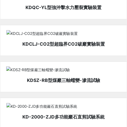
心
KDQC-YL型強沖擊水力壓裂實驗裝置
在
線
留
言
KDCLJ-CO2型超臨界CO2破巖實驗裝置
聯
系
我
們
KDSZ-RB型煤巖三軸蠕變-滲流試驗
KD-2000-ZJD多功能巖石直剪試驗系統