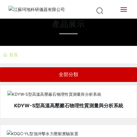
產品展示
首
頁
關
首頁
于
我
們
全部分類
產
品
中
KDYW-S型高溫高壓巖石物理性質測量與分析系統
心
新
聞
中