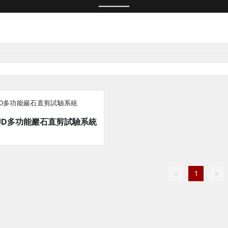
PRODUCTS
-ZJD多功能巖石直剪試驗系統
<
1
>