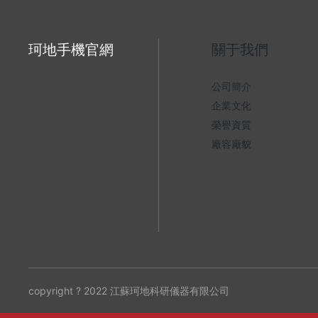
珂地手機官網
關于我們
公司簡介
企業文化
榮譽資質
廠容廠貌
copyright ? 2022 江蘇珂地科研儀器有限公司