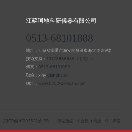
江蘇珂地科研儀器有限公司
0513-68101888
地址：江蘇省南通市海安開發區東海大道東9號
技術支持：
13773688588（丁先生）
傳真：
0513-68101988
郵箱：xihy
@jskdky.cn
網址：
www.0752-daikuan.com
京ICP備10002622號-38
|
網站建設：中企動力
南通
SEO標簽