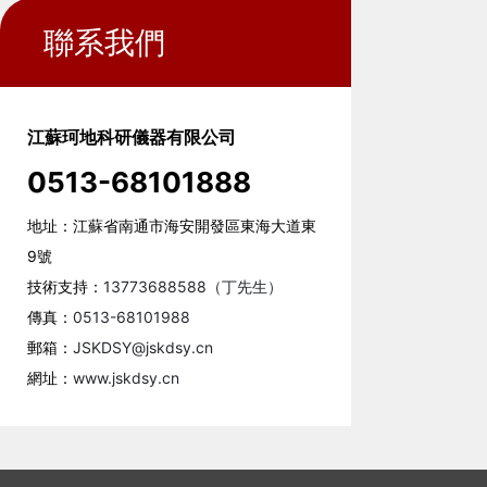
聯系我們
江蘇珂地科研儀器有限公司
0513-68101888
地址：江蘇省南通市海安開發區東海大道東
9號
技術支持：
13773688588（丁先生）
傳真：
0513-68101988
郵箱：
JSKDSY@jskdsy.cn
網址：
www.jskdsy.cn