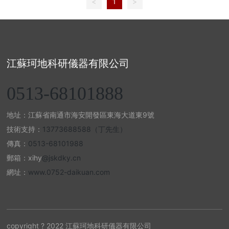
<
1
>
網站上線成功！不斷的開辟新篇章，公司發展如日中天，明天越
來越美好！
江蘇珂地科研儀器有限公司
0513-68101888
地址：江蘇省南通市海安開發區東海大道東9號
技術支持：
13773688588（丁先生）
傳真：
0513-68101988
郵箱：xihy
@jskdky.cn
網址：
www.0752-daikuan.com
copyright ? 2022 江蘇珂地科研儀器有限公司